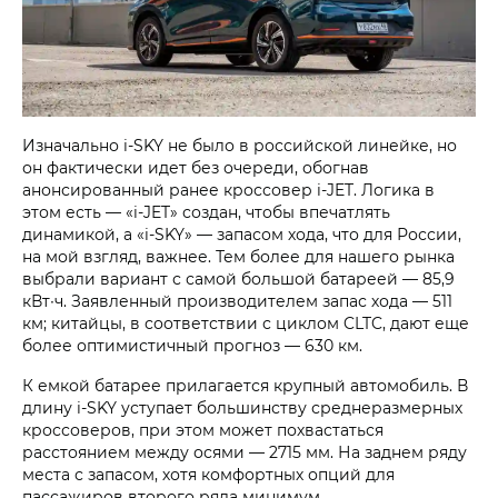
Изначально i‑SKY не было в российской линейке, но
он фактически идет без очереди, обогнав
анонсированный ранее кроссовер i‑JET. Логика в
этом есть — «i‑JET» создан, чтобы впечатлять
динамикой, а «i‑SKY» — запасом хода, что для России,
на мой взгляд, важнее. Тем более для нашего рынка
выбрали вариант с самой большой батареей — 85,9
кВт∙ч. Заявленный производителем запас хода — 511
км; китайцы, в соответствии с циклом CLTC, дают еще
более оптимистичный прогноз — 630 км.
К емкой батарее прилагается крупный автомобиль. В
длину i‑SKY уступает большинству среднеразмерных
кроссоверов, при этом может похвастаться
расстоянием между осями — 2715 мм. На заднем ряду
места с запасом, хотя комфортных опций для
пассажиров второго ряда минимум.