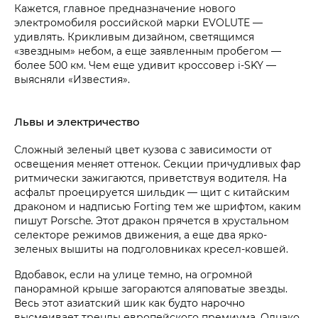
Кажется, главное предназначение нового
электромобиля российской марки EVOLUTE —
удивлять. Крикливым дизайном, светящимся
«звездным» небом, а еще заявленным пробегом —
более 500 км. Чем еще удивит кроссовер i‑SKY —
выясняли «Известия».
Львы и электричество
Сложный зеленый цвет кузова с зависимости от
освещения меняет оттенок. Секции причудливых фар
ритмически зажигаются, приветствуя водителя. На
асфальт проецируется шильдик — щит с китайским
драконом и надписью Forting тем же шрифтом, каким
пишут Porsche. Этот дракон прячется в хрустальном
селекторе режимов движения, а еще два ярко-
зеленых вышиты на подголовниках кресел-ковшей.
Вдобавок, если на улице темно, на огромной
панорамной крыше загораются аляповатые звезды.
Весь этот азиатский шик как будто нарочно
высмеивает тренды европейского премиума. Однако