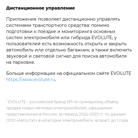
Дистанционное управление
Приложение позволяет дистанционно управлять
системами транспортного средства: помимо
подготовки к поездке и мониторинга основных
систем электромобиля или гибрида EVOLUTE, у
пользователей есть возможность открыть и закрыть
автомобиль или отдельно багажник, а также включить
звуковой и световой сигнал для поиска автомобиля
на парковке.
Больше информации на официальном сайте EVOLUTE
https://www.evolute.ru
.
1
EVOLUTE – российский бренд №1 по суммарному объёму
продаж новых легковых электромобилей, официально
представленных в России, за период 2022–2025 гг. по данным
ООО «Автостат» в категории электромобили, возраст до 1 года.