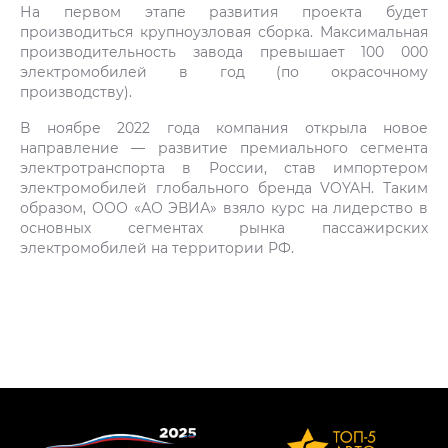
На первом этапе развития проекта будет
производиться крупноузловая сборка. Максимальная
производительность завода превышает 100 000
электромобилей в год (по окрасочному
производству).
В ноябре 2022 года компания открыла новое
направление — развитие премиального сегмента
электротранспорта в России, став импортером
электромобилей глобального бренда VOYAH. Таким
образом, ООО «АО ЭВИА» взяло курс на лидерство в
основных сегментах рынка пассажирских
электромобилей на территории РФ.