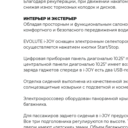
Благодаря рекуперации, при движении накатом, 
снижая износ тормозных колодок и дисков.
ИНТЕРЬЕР И ЭКСТЕРЬЕР
Обладая просторным и функциональным салоном
комфортного и безопасного передвижения води
EVOLUTE i‑JOY оснащен электронным селекторо
осуществляется нажатием кнопки Start/Stop.
Цифровая приборная панель диагональю 10.25”
центральной панели диагональю 10.25” имеет в
заряда гаджетов спереди в i‑JOY есть два USB-п
Отделка сидений выполнена из качественной эк
солнцезащитные козырьки с подсветкой и косме
Электрокроссовер оборудован панорамной кры
багажника.
Для пассажиров заднего сиденья в i‑JOY предус
Все три подголовника регулируются по высоте. 
двери имеют «детские» замки. Объем багажного 