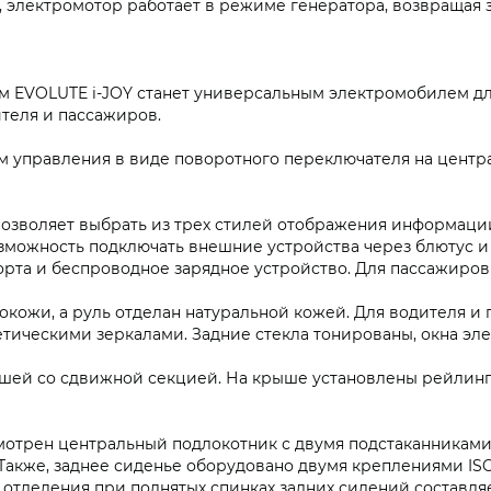
электромотор работает в режиме генератора, возвращая за
 EVOLUTE i‑JOY станет универсальным электромобилем для
теля и пассажиров.
м управления в виде поворотного переключателя на центр
 позволяет выбрать из трех стилей отображения информац
озможность подключать внешние устройства через блютус и
орта и беспроводное зарядное устройство. Для пассажиров 
окожи, а руль отделан натуральной кожей. Для водителя и
тическими зеркалами. Задние стекла тонированы, окна э
шей со сдвижной секцией. На крыше установлены рейлинг
мотрен центральный подлокотник с двумя подстаканниками, 
Также, заднее сиденье оборудовано двумя креплениями ISO 
отделения при поднятых спинках задних сидений составляе