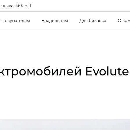
зняка, 46К ст.1
Покупателям
Владельцам
Для бизнеса
О ко
ктромобилей Evolute 