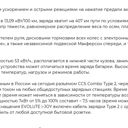
 ускорением и острыми реакциями на нажатие предали ак
 в 13,09 кВт/100 км, заряда хватит на 407 км пути по услови
тр тяжести, равномерное распределение веса по осям, пла
телем руля, дисковыми тормозами всех колес с электрон
е», а также независимой подвеской Макферсон спереди, и 
остью 53 кВт/ч., располагается в нижней части кузова, зан
 устройства может отличаться время заряда батареи. Высо
температур, нагрузок и режимов работы.
ным в России на сегодня разъёмом CCS Combo Type 2, чер
током на любых общедоступных зарядных станциях. Время 
т (время может меняться в зависимости от температуры во
ностью 7кВт от 5% до 100% составит – 7,5 часов (время мо
оснащения EVOLUTE i‑JOY включен кабель зарядки Type 2 с о
биль от любой доступной бытовой розетки.