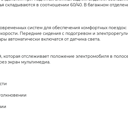
нья складываются в соотношении 60/40. В багажном отделен
овременных систем для обеспечения комфортных поездок: 
скорости. Передние сидения с подогревом и электрорегу
ары автоматически включатся от датчика света.
й, которая отслеживает положение электромобиля в полос
рез экран мультимедиа.
сти
толкновении
нии