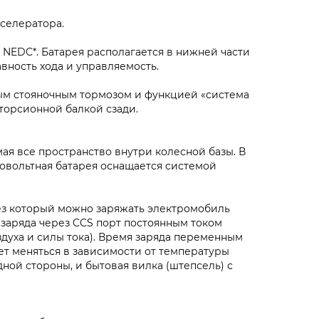
селератора.
ям NEDC*. Батарея располагается в нижней части
вность хода и управляемость.
ным стояночным тормозом и функцией «система
торсионной балкой сзади.
имая все пространство внутри колесной базы. В
ковольтная батарея оснащается системой
ез который можно заряжать электромобиль
заряда через CCS порт постоянным током
здуха и силы тока). Время заряда переменным
жет меняться в зависимости от температуры
дной стороны, и бытовая вилка (штепсель) с