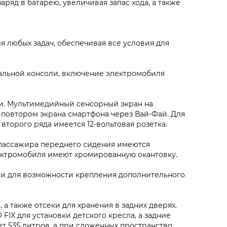
ряд в батарею, увеличивая запас хода, а также
 любых задач, обеспечивая все условия для
альной консоли, включение электромобиля
ии. Мультимедийный сенсорный экран на
 повтором экрана смартфона через Вай-Фай. Для
второго ряда имеется 12-вольтовая розетка.
 пассажира переднего сидения имеются
лектромобиля имеют хромированную окантовку.
и для возможности крепления дополнительного
а также отсеки для хранения в задних дверях.
FIX для установки детского кресла, а задние
т 535 литров, а при сложенных пространство