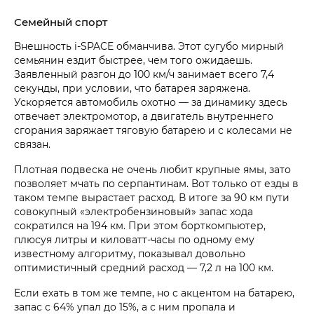
Семейный спорт
Внешность
i‑SPACE
обманчива. Этот сугубо мирный
семьянин ездит быстрее, чем того ожидаешь.
Заявленный разгон до 100 км/ч занимает всего 7,4
секунды, при условии, что батарея заряжена.
Ускоряется автомобиль охотно — за динамику здесь
отвечает электромотор, а двигатель внутреннего
сгорания заряжает тяговую батарею и с колесами не
связан.
Плотная подвеска не очень любит крупные ямы, зато
позволяет мчать по серпантинам. Вот только от езды в
таком темпе вырастает расход. В итоге за 90 км пути
совокупный «электробензиновый» запас хода
сократился на 194 км. При этом борткомпьютер,
плюсуя литры и киловатт-часы по одному ему
известному алгоритму, показывал довольно
оптимистичный средний расход — 7,2 л на 100 км.
Если ехать в том же темпе, но с акцентом на батарею,
запас с 64% упал до 15%, а с ним пропала и