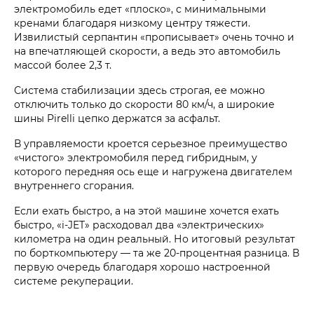
электромобиль едет «плоско», с минимальными
кренами благодаря низкому центру тяжести.
Извилистый серпантин «прописывает» очень точно и
на впечатляющей скорости, а ведь это автомобиль
массой более 2,3 т.
Система стабилизации здесь строгая, ее можно
отключить только до скорости 80 км/ч, а широкие
шины Pirelli цепко держатся за асфальт.
В управляемости кроется серьезное преимущество
«чистого» электромобиля перед гибридным, у
которого передняя ось еще и нагружена двигателем
внутреннего сгорания.
Если ехать быстро, а на этой машине хочется ехать
быстро, «i‑JET» расходовал два «электрических»
километра на один реальный. Но итоговый результат
по борткомпьютеру — та же 20-процентная разница. В
первую очередь благодаря хорошо настроенной
системе рекуперации.