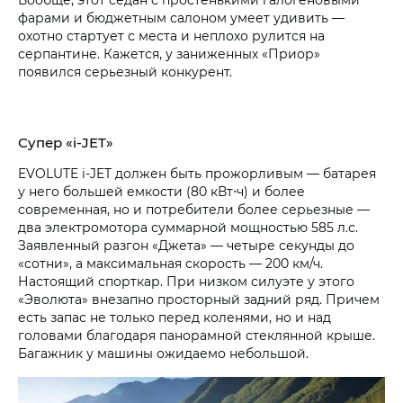
фарами и бюджетным салоном умеет удивить —
охотно стартует с места и неплохо рулится на
серпантине. Кажется, у заниженных «Приор»
появился серьезный конкурент.
Супер «i‑JET»
EVOLUTE i‑JET
должен быть прожорливым — батарея
у него большей емкости (80 кВт⋅ч) и более
современная, но и потребители более серьезные —
два электромотора суммарной мощностью 585 л.с.
Заявленный разгон «Джета» — четыре секунды до
«сотни», а максимальная скорость — 200 км/ч.
Настоящий спорткар. При низком силуэте у этого
«Эволюта» внезапно просторный задний ряд. Причем
есть запас не только перед коленями, но и над
головами благодаря панорамной стеклянной крыше.
Багажник у машины ожидаемо небольшой.