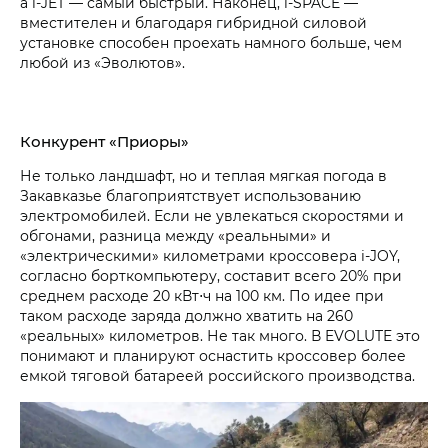
а
i‑JET
— самый быстрый. Наконец,
i‑SPACE
—
вместителен и благодаря гибридной силовой
установке способен проехать намного больше, чем
любой из «Эволютов».
Конкурент «Приоры»
Не только ландшафт, но и теплая мягкая погода в
Закавказье благоприятствует использованию
электромобилей. Если не увлекаться скоростями и
обгонами, разница между «реальными» и
«электрическими» километрами кроссовера
i‑JOY
,
согласно борткомпьютеру, составит всего 20% при
среднем расходе
20 кВт⋅ч
на 100 км. По идее при
таком расходе заряда должно хватить на 260
«реальных» километров. Не так много. В EVOLUTE это
понимают и планируют оснастить кроссовер более
емкой тяговой батареей российского производства.