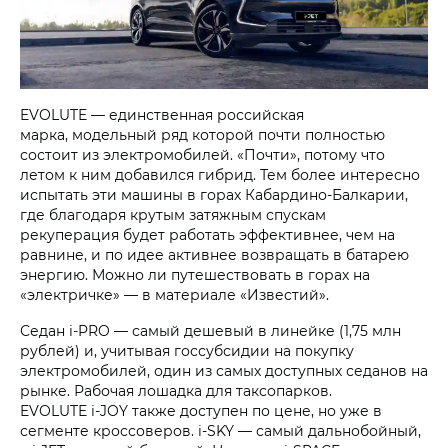
EVOLUTE — единственная российская
марка, модельный ряд которой почти полностью
состоит из электромобилей. «Почти», потому что
летом к ним добавился гибрид. Тем более интересно
испытать эти машины в горах Кабардино-Балкарии,
где благодаря крутым затяжным спускам
рекуперация будет работать эффективнее, чем на
равнине, и по идее активнее возвращать в батарею
энергию. Можно ли путешествовать в горах на
«электричке» — в материале «Известий».
Седан
i‑PRO
— самый дешевый в линейке (1,75 млн
рублей) и, учитывая госсубсидии на покупку
электромобилей, один из самых доступных седанов на
рынке. Рабочая лошадка для таксопарков.
EVOLUTE i‑JOY
также доступен по цене, но уже в
сегменте кроссоверов.
i‑SKY
— самый дальнобойный,