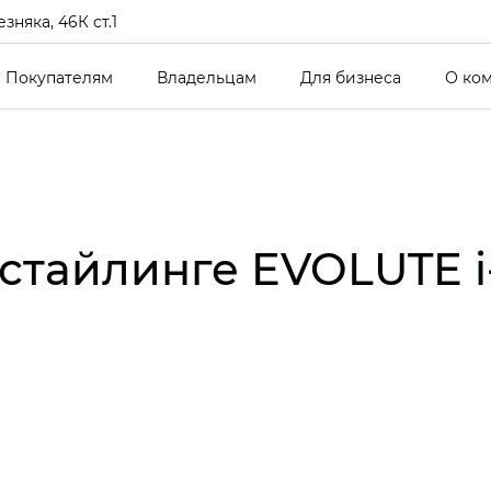
зняка, 46К ст.1
Покупателям
Владельцам
Для бизнеса
О ко
стайлинге EVOLUTE i