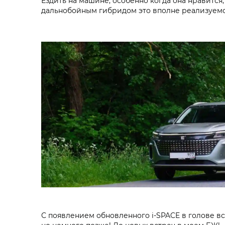
Ездить на машине, особенно когда она нравится,
дальнобойным гибридом это вполне реализуем
С появлением обновленного i‑SPACE в голове вс