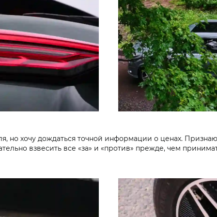
ля, но хочу дождаться точной информации о ценах. Признаю
тельно взвесить все «за» и «против» прежде, чем принима