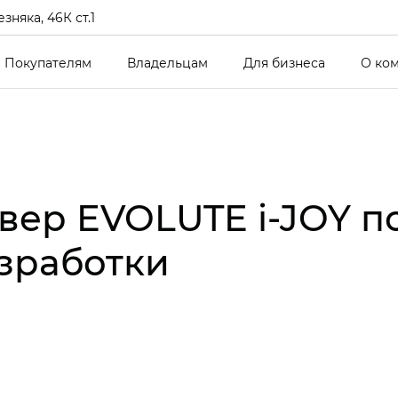
зняка, 46К ст.1
Покупателям
Владельцам
Для бизнеса
О ко
вер EVOLUTE i‑JOY п
зработки