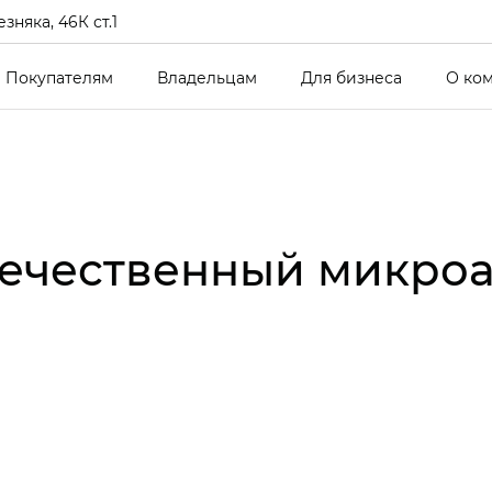
зняка, 46К ст.1
Покупателям
Владельцам
Для бизнеса
О ко
течественный микроа