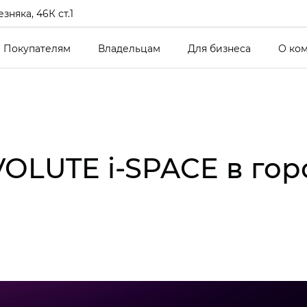
зняка, 46К ст.1
Покупателям
Владельцам
Для бизнеса
О ко
OLUTE i‑SPACE в го