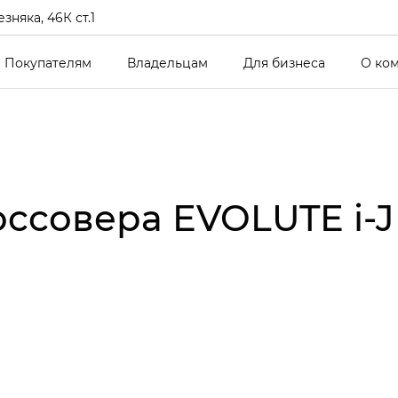
зняка, 46К ст.1
Покупателям
Владельцам
Для бизнеса
О ко
ссовера EVOLUTE i‑J