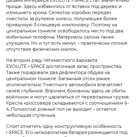
Дизайн интерьера EVOLUTE i‑SPACE стал значительно
проще. Здесь избавились от вставок под дерево и
излишнего хрома. Селектор коробки передач
сместили за рулевое колесо, получившее более
привычную 3-спицевую компоновку. Поэтому на
центральном тоннеле освободилось место под два
мобильных телефона. Материалы салона также
улучшили. Но и тут есть минус – практически полное
отсутствие физических кнопок.
На втором ряду пятиместного варианта
EVOLUTE i‑SPACE достаточный запас пространства.
Также порадовали два дефлектора обдува на
центральном тоннеле. Багажный отсек ранее
исключительно 7-местного автомобиля впечатляет
своей глубиной. Впрочем, боковины здесь не обиты
войлоком и могут царапаться от перевозимых грузов.
Кресла кроссовера складываются с соотношением 6-
4. Полностью ровный пол не выходит – остаётся
небольшая ступенька.
Стоит отметить одну конструктивную особенность
i‑SPACE. Его низковольтная батарея размещается под