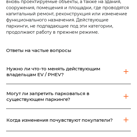
вновь проектируемые объекты, а также на здания,
сооружения, помещения и площадки, где проводятся
капитальный ремонт, реконструкция или изменение
функционального назначения. Действующие
паркинги, не подпадающие под эти категории,
продолжают работу в прежнем режиме.
Ответы на частые вопросы
Нужно ли что-то менять действующим
владельцам EV / PHEV?
Нет. Порядок эксплуатации вашего автомобиля не
изменился.
Могут ли запретить парковаться в
существующем паркинге?
Свод новых правил распространяется только на
объекты проектирование, строительство,
Когда изменения почувствуют покупатели?
капитальный ремонт, реконструкция, и изменение
функционального назначения которых произошли и
Требования актуальны для объектов, которые
будут происходить с 01 июня 2026 года.