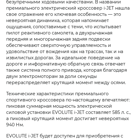
безупречными ходовыми качествами. В названии
премиального электрический кроссовер i‑JET нашла
свое отражение его ключевая особенность — это
невероятная динамика, которая напоминает
ощущения, сопоставимые с теми, что испытывает
пилот реактивного самолета, а двухрычажная
передняя и многорычажная задняя подвески
обеспечивают сверхточную управляемость и
удовольствие от вождения как на трассах, так и на
извилистых дорогах. За идеальное поведение на
дороге и информативную обратную связь отвечает
также система полного привода, которая благодаря
двум электромоторам за доли секунды
перераспределяет крутящий момент между осями.
Технические характеристики премиального
спортивного кроссовера по-настоящему впечатляют:
пиковая суммарная мощность электрической
силовой установки EVOLUTE i‑JET составляет 585 л. с.,
а пиковый крутящий момент достигает невероятных
940 Нм.
EVOLUTE i‑JET будет доступен для приобретения с