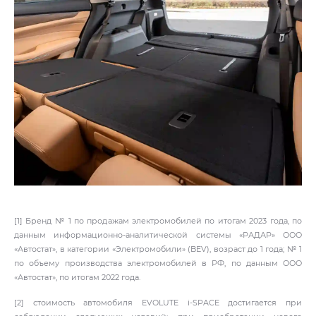
[1] Бренд № 1 по продажам электромобилей по итогам 2023 года, по
данным информационно-аналитической системы «РАДАР» ООО
«Автостат», в категории «Электромобили» (BEV), возраст до 1 года; № 1
по объему производства электромобилей в РФ, по данным ООО
«Автостат», по итогам 2022 года.
[2] стоимость автомобиля EVOLUTE i‑SPACE достигается при