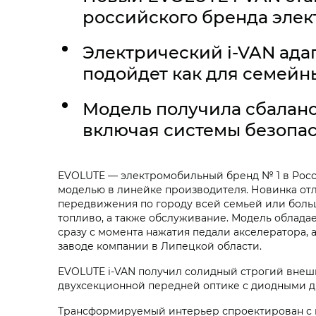
российского бренда эле
Электрический
i‑VAN
адап
подойдет как для семейны
Модель получила сбалан
включая системы безопа
EVOLUTE — электромобильный бренд № 1 в Рос
моделью в линейке производителя. Новинка отл
передвижения по городу всей семьей или больш
топливо, а также обслуживание. Модель облад
сразу с момента нажатия педали акселератора, 
заводе компании в Липецкой области.
EVOLUTE
i‑VAN
получил солидный строгий внешн
двухсекционной передней оптике с диодными 
Трансформируемый интерьер спроектирован с п