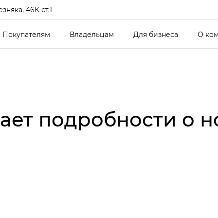
зняка, 46К ст.1
Покупателям
Владельцам
Для бизнеса
О ко
ает подробности о н