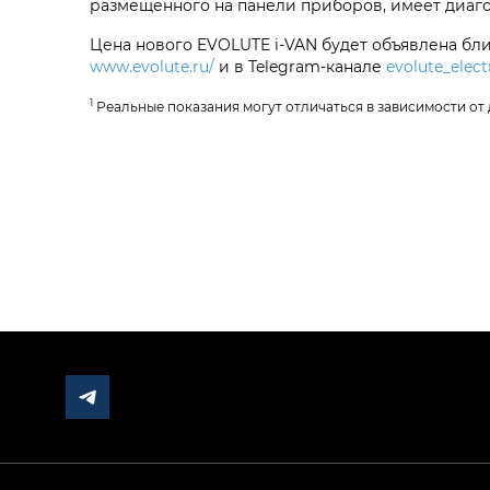
размещенного на панели приборов, имеет диаго
Цена нового EVOLUTE
i‑VAN
будет объявлена бл
www.evolute.ru/
и в Telegram-канале
evolute_elect
1
Реальные показания могут отличаться в зависимости от