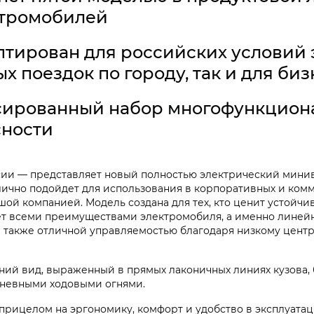
ктромобилей
тирован для российских условий 
х поездок по городу, так и для биз
сированный набор многофункциона
сности
сии — представляет новый полностью электрический мин
ично подойдет для использования в корпоративных и комм
ой компанией. Модель создана для тех, кто ценит устойчи
ает всеми преимуществами электромобиля, а именно линей
а также отличной управляемостью благодаря низкому центр
ий вид, выраженный в прямых лаконичных линиях кузова,
дневными ходовыми огнями.
рицелом на эргономику, комфорт и удобство в эксплуата