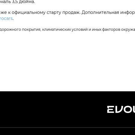
наль 3,5 дюйма.
иже к официальному старту продаж. Дополнительная инфор
rocars
.
 дорожного покрытия, климатических условий и иных факторов окруж