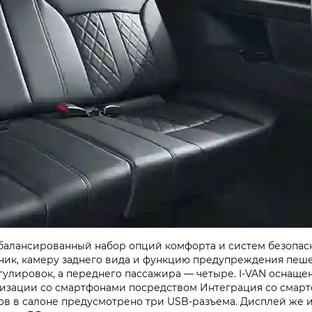
балансированный набор опций комфорта и систем безопасн
ник, камеру заднего вида и функцию предупреждения пеш
гулировок, а переднего пассажира — четыре.
I-VAN
оснащен
изации со смартфонами посредством Интеграция со смарт
ов в салоне предусмотрено три USB-разъема. Дисплей же 