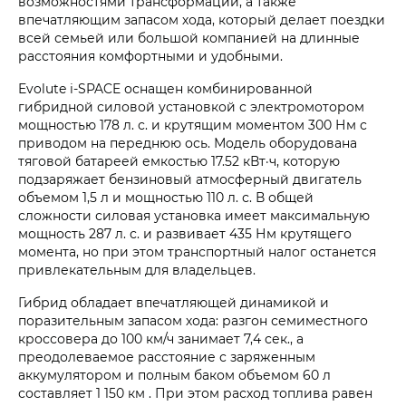
возможностями трансформации, а также
впечатляющим запасом хода, который делает поездки
всей семьей или большой компанией на длинные
расстояния комфортными и удобными.
Evolute i‑SPACE оснащен комбинированной
гибридной силовой установкой с электромотором
мощностью 178 л. с. и крутящим моментом 300 Нм с
приводом на переднюю ось. Модель оборудована
тяговой батареей емкостью 17.52 кВт·ч, которую
подзаряжает бензиновый атмосферный двигатель
объемом 1,5 л и мощностью 110 л. с. В общей
сложности силовая установка имеет максимальную
мощность 287 л. с. и развивает 435 Нм крутящего
момента, но при этом транспортный налог останется
привлекательным для владельцев.
Гибрид обладает впечатляющей динамикой и
поразительным запасом хода: разгон семиместного
кроссовера до 100 км/ч занимает 7,4 сек., а
преодолеваемое расстояние с заряженным
аккумулятором и полным баком объемом 60 л
составляет 1 150 км . При этом расход топлива равен