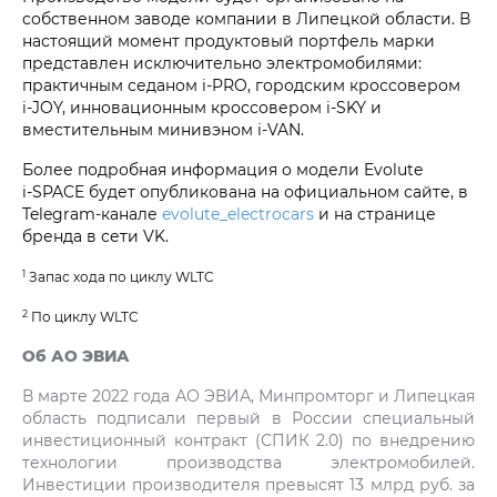
собственном заводе компании в Липецкой области. В
настоящий момент продуктовый портфель марки
представлен исключительно электромобилями:
практичным седаном i‑PRO, городским кроссовером
i‑JOY, инновационным кроссовером i‑SKY и
вместительным минивэном i‑VAN.
Более подробная информация о модели Evolute
i‑SPACE будет опубликована на официальном сайте, в
Telegram-канале
evolute_electrocars
и на странице
бренда в сети VK.
1
Запас хода по циклу WLTC
2
По циклу WLTC
Об АО ЭВИА
В марте 2022 года АО ЭВИА, Минпромторг и Липецкая
область подписали первый в России специальный
инвестиционный контракт (СПИК 2.0) по внедрению
технологии производства электромобилей.
Инвестиции производителя превысят 13 млрд руб. за