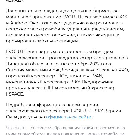
Дополнительно владельцам доступно фирменное
мобильное приложение EVOLUTE, совместимое с iOS
и Android. Оно позволяет удаленно контролировать
состояние электромобиля, управлять рядом систем,
отслеживать местоположение, а также находить и
бронировать зарядные станции.
EVOLUTE стал первым отечественным брендом
электромобилей, производство которых стартовало в
Липецкой области в конце сентября 2022 года.
Сегодня модельный ряд бренда включает седан i‑PRO,
городской кроссовер i‑JOY, минивэн i‑VAN,
инновационный кроссовер i‑SKY, Внедорожник
премиум-класса i‑JET и семиместный кроссовер
i‑SPACE.
Подробная информация о новой версии
электрического кроссовера EVOLUTE i‑SKY Версия
Сити доступна на
официальном сайте
.
1
EVOLUTE — российский бренд, занимающий первое место по
суммарному объему продаж новых легковых электромобилей,