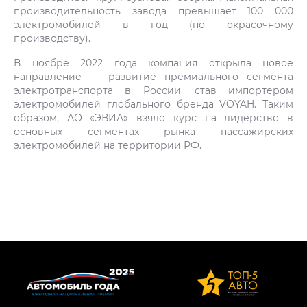
производительность завода превышает 100 000
электромобилей в год (по окрасочному
производству).
В ноябре 2022 года компания открыла новое
направление — развитие премиального сегмента
электротранспорта в России, став импортером
электромобилей глобального бренда VOYAH. Таким
образом, АО «ЭВИА» взяло курс на лидерство в
основных сегментах рынка пассажирских
электромобилей на территории РФ.