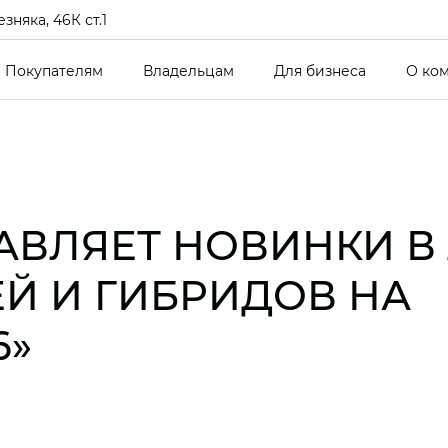
зняка, 46К ст.1
Покупателям
Владельцам
Для бизнеса
О ко
АВЛЯЕТ НОВИНКИ В
Й И ГИБРИДОВ НА
6»