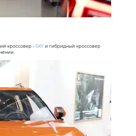
кий кроссовер
i‑SKY
и гибридный кроссовер
нении.