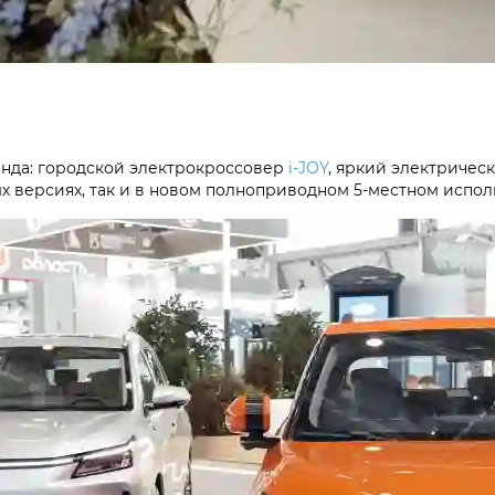
енда: городской электрокроссовер
i‑JOY
, яркий электричес
х версиях, так и в новом полноприводном 5-местном испол