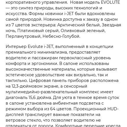
корпоративного управления. Новая модель EVOLUTE
— это синтез природы, высоких технологий и
искусства. Формы новинки i‑JET были вдохновлены
самой природой. Новинка доступна к заказу в одном
из 7 цветов экстерьера: Арктический белый, Звездная
ночь, Платиновый серый, Оливковый зеленый,
Перламутровый, Небесно-Голубой.
Интерьер Evolute i‑JET, выполненный в концепции
премиального минимализма, предоставляет
водителю и пассажирам первоклассный уровень
комфорта и эргономики. В салоне использованы
высококачественные материалы, которые вызывают
эстетическое удовольствие как визуально, так и
тактильно. Цифровая панель приборов расположена
на 12,3-дюймовом экране, а сенсорный
мультимедийно-развлекательный комплекс имеет
диагональ 15,6 дюйма. Для уюта в темное время суток
в салоне установлена амбиентная подсветка с
режимом выбора из 64 цветов. Проекционный HUD-
дисплей транслирует важные показатели на
ветровое стекло, что позволяет водителю не
отвлекаться от дороги. Комфортные передние кресла