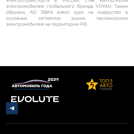
электротранспорта в России, став импортером
электромобилей глобального бренда VOYAH. Таким
образом, АО ЭВИА взяло курс на лидерство в
основных сегментах рынка пассажирских
электромобилей на территории РФ.