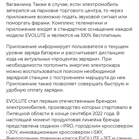
багажника. Также в случае, если электромобиль
затерялся на парковке торгового центра, то через
приложение возможно подать звуковой сигнал или
поморгать фарами. Комплекс телематики и
приложение входят в стандартное оснащение каждой
модели EVOLUTE и являются на 100% бесплатным.
Приложение информирует пользователя о текущем
уровне заряда батареи и рассчитывает дистанцию
хода на актуальных «процентах зарядки». При
необходимости пополнить энергию электрокара
можно воспользоваться поиском необходимой
зарядной станции с построением маршрута до нее.
Приложение также позволяет совершать быструю и
удобную оплату зарядки.
EVOLUTE стал первым отечественным брендом
электромобилей, производство которых стартовало в
Липецкой области в конце сентября 2022 года. В
настоящий момент продуктовая линейка бренда
представлена седаном i‑PRO, городским кроссовером
i‑JOY, инновационным кроссовером i‑SKY,
Внедорожник премиум класса EVOLUTE i‑JET и самым