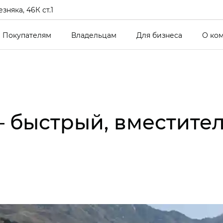
зняка, 46К ст.1
Покупателям
Владельцам
Для бизнеса
О ко
– быстрый, вместите