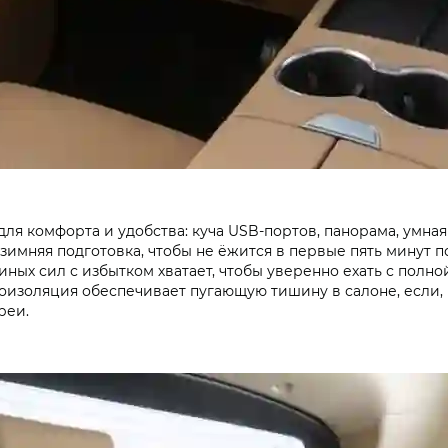
для комфорта и удобства: куча USB‑портов, панорама, умна
зимняя подготовка, чтобы не ёжится в первые пять минут п
ных сил с избытком хватает, чтобы уверенно ехать с полной
оизоляция обеспечивает пугающую тишину в салоне, если, к
реи.