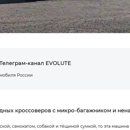
Телеграм-канал EVOLUTE
омобиля России
одных кроссоверов с микро-багажником и нен
яской, самокатом, собакой и тёщиной сумкой, то эта маши