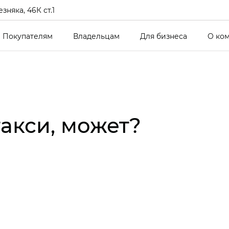
зняка, 46К ст.1
Покупателям
Владельцам
Для бизнеса
О ко
такси, может?