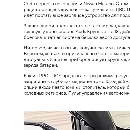
Creta первого поколения и Nissan Murano. О том
радиатора здесь крупная — как у машин с ДВС. 
идет портативное зарядное устройство для подк
Задние двери открываются не так широко, как х
таковую у кроссоверов Audi. Крупные же 18‑дюй
брелока: штатная система бесключевого доступ
Интерьер, на наш взгляд, получился симпатичне
Впрочем, хватает и оригинальных черт: к матер
виртуальный щиток приборов рисует крупные, 
заряда батареи.
Как и i‑PRO, i‑JOY предлагает три режима рек
запрятаны в глубинах медиацентра с 10,25‑дюйм
опций входит автономный отопитель, который б
холодных регионов. Пульт управления автоном