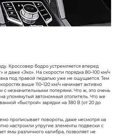
оду. Кроссовер бодро устремляется вперед
 и даже «Эко». На скорости порядка 80–100 км/ч
ывка под правой педалью уже не ощущается. Тем
скоростях выше 110–120 км/ч начинает активно
м с незначительными потерями. Что ж, это очень
 на упомянутый автономный отопитель. Что же
ванной «быстрой» зарядки на 380 В (от 20 до
азуемо прописывает повороты, даже несмотря на
отно настроили упругие элементы подвески с
ет ямы различного калибра, позволяет не