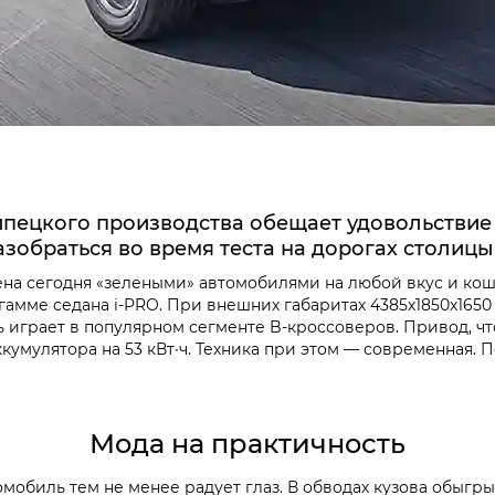
пецкого производства обещает удовольствие о
азобраться во время теста на дорогах столиц
а сегодня «зелеными» автомобилями на любой вкус и коше
гамме седана i‑PRO. При внешних габаритах 4385х1850х1650
 есть играет в популярном сегменте B-кроссоверов. Привод, 
 аккумулятора на 53 кВт∙ч. Техника при этом — современная
Мода на практичность
омобиль тем не менее радует глаз. В обводах кузова обыгр