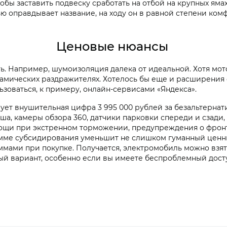
бы заставить подвеску сработать на отбой на крупных ямах
тью оправдывает название, на ходу он в равной степени ко
Ценовые нюансы
ь. Например, шумоизоляция далека от идеальной. Хотя мот
намических раздражителях. Хотелось бы еще и расширения 
зоваться, к примеру, онлайн-сервисами «Яндекса».
рует внушительная цифра 3 995 000 рублей за безальтерн
а, камеры обзора 360, датчики парковки спереди и сзади,
мощи при экстренном торможении, предупреждения о фрон
мме субсидирования уменьшит не слишком гуманный ценник
мами при покупке. Получается, электромобиль можно взят
ный вариант, особенно если вы имеете беспроблемный досту