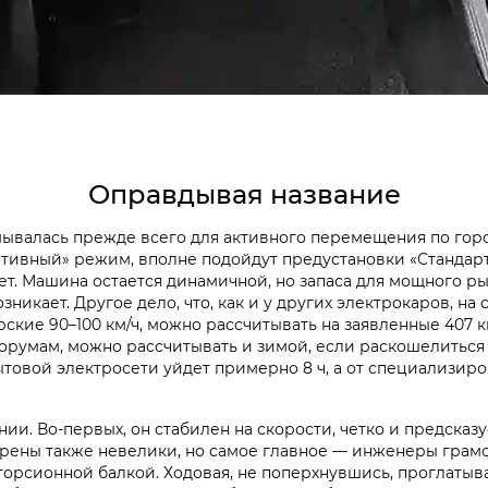
Оправдывая название
ывалась прежде всего для активного перемещения по гор
ртивный» режим, вполне подойдут предустановки «Стандарт»
ает. Машина остается динамичной, но запаса для мощного р
никает. Другое дело, что, как и у других электрокаров, на 
ские 90–100 км/ч, можно рассчитывать на заявленные 407 к
форумам, можно рассчитывать и зимой, если раскошелиться
ытовой электросети уйдет примерно 8 ч, а от специализиро
ении. Во-первых, он стабилен на скорости, четко и предск
. Крены также невелики, но самое главное — инженеры грам
орсионной балкой. Ходовая, не поперхнувшись, проглатыва