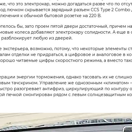
 же, что это электрокар, можно догадаться разве что по от
Под лючком скрывается зарядный разъем CCS Type 2 Combo 
лючения к обычной бытовой розетке на 220 В.
отелось бы, зато проем пятой двери достаточный, причем 
мовые колеса добавляют электрокару солидности. А еще в 
а разблокирует любую из дверей.
е экстерьера, возможно, потому, что некоторые элементы 
иалам отделки не придраться, а цифровое и аналоговое в 
хорошо читаемые цифры скоростного режима, а вместо тах
уперации энергии торможения, однако тасовать их не слиш
овым тачскрином. Управление же однозонным «климатом» — 
ыстро разогревает антифриз, циркулирующий по контуру от
ной печкой смонтирован рядом с левым солнцезащитным ко