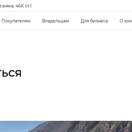
зняка, 46К ст.1
Покупателям
Владельцам
Для бизнеса
О ко
ться