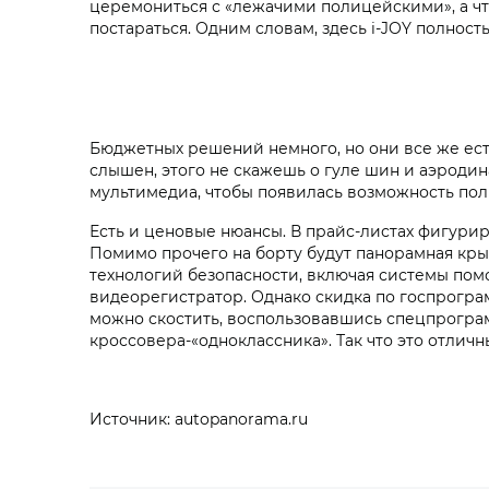
церемониться с «лежачими полицейскими», а что
постараться. Одним словам, здесь i‑JOY полнос
Бюджетных решений немного, но они все же ест
слышен, этого не скажешь о гуле шин и аэроди
мультимедиа, чтобы появилась возможность поль
Есть и ценовые нюансы. В прайс-листах фигури
Помимо прочего на борту будут панорамная крыш
технологий безопасности, включая системы по
видеорегистратор. Однако скидка по госпрогра
можно скостить, воспользовавшись спецпрограм
кроссовера-«одноклассника». Так что это отлич
Источник: autopanorama.ru