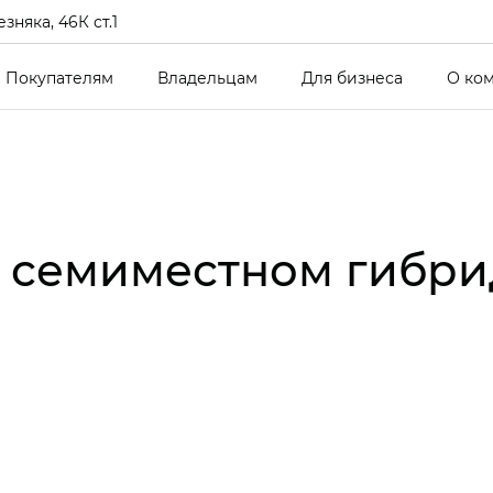
зняка, 46К ст.1
Покупателям
Владельцам
Для бизнеса
О ко
о семиместном гибри