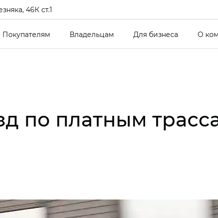
зняка, 46К ст.1
Покупателям
Владельцам
Для бизнеса
О ко
зд по платным трасс