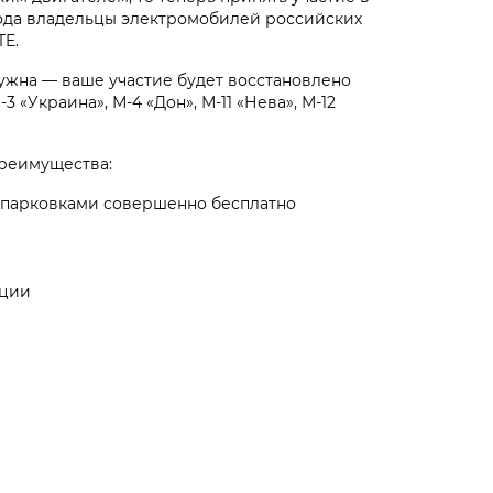
 года владельцы электромобилей российских
TE.
нужна — ваше участие будет восстановлено
«Украина», М-4 «Дон», М-11 «Нева», М-12
преимущества:
и парковками совершенно бесплатно
ации